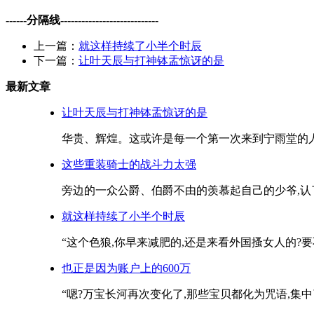
------分隔线----------------------------
上一篇：
就这样持续了小半个时辰
下一篇：
让叶天辰与打神钵盂惊讶的是
最新文章
让叶天辰与打神钵盂惊讶的是
华贵、辉煌。这或许是每一个第一次来到宁雨堂的人都
这些重装骑士的战斗力太强
旁边的一众公爵、伯爵不由的羡慕起自己的少爷,认了
就这样持续了小半个时辰
“这个色狼,你早来减肥的,还是来看外国搔女人的?要
也正是因为账户上的600万
“嗯?万宝长河再次变化了,那些宝贝都化为咒语,集中了