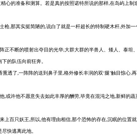
过精心的准备和测算。若是真的按照诺特所说的那样,在岛屿上制造
士枪,那其实挺简陋的,说白了就是一杆超长的特制硬木杆,外加一
阵正不断的喷射出夺目的光华,大群大群的半兽人、矮人、泰坦、
了南下的队伍向前狂奔。
香熏透了,一阵阵的送到鼻子里,格外修长丰润的双‘腿’触目惊心,
他,或许他不愿意失去如此丰厚的酬劳,毕竟在混沌之地,新鲜的蔬
来上百只妖王,所以,他有理由相信,那个恐怖的存在,沉眠的位置
是尽快逃离此地。