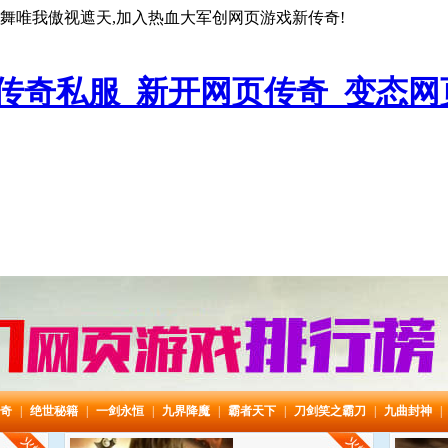
乱舞唯我傲视遮天,加入热血大军创网页游戏新传奇!