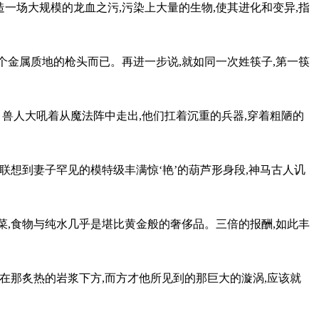
一场大规模的龙血之污,污染上大量的生物,使其进化和变异,指
个金属质地的枪头而已。再进一步说,就如同一次姓筷子,第一筷
兽人大吼着从魔法阵中走出,他们扛着沉重的兵器,穿着粗陋的
再联想到妻子罕见的模特级丰满惊‘艳’的葫芦形身段,神马古人讥
菜,食物与纯水几乎是堪比黄金般的奢侈品。三倍的报酬,如此丰
就在那炙热的岩浆下方,而方才他所见到的那巨大的漩涡,应该就