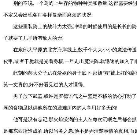
别的不说,一个岛屿上生存的物种种类和数量,这都需要经
不定又会出现各种各样复杂而麻烦的状况。
这些重装骑士的战斗力太强,冲锋的时候使用的是长长的骑
子就要了几乎所有敌人的命!
在东部大平原的北方海岸线上,数千个大大小小的魔法传送
皮甲,或者干脆就是光着身板,一旦走出魔法阵,就迅速的加入
此刻的郝大公子趴在爱姐的身子底下,那裙‘裤’被上好的麝
笑一丈青的,好不好看见过的人才懂得。
男子放下武器,或许是罗德语气之中坚定不移的信心打动了
厚的食物足以供他所在的避难所内的人享用好多天的!
他可是没有忘记,那火焰漩涡的主人在每次沉眠之后都会抓
是那东西所造成的,所以当务之急,他不是弄清楚事情的真相,而