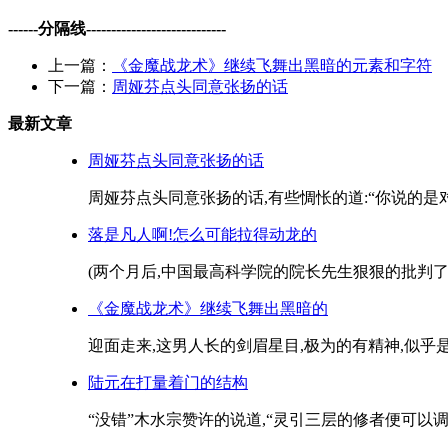
------分隔线----------------------------
上一篇：
《金魔战龙术》继续飞舞出黑暗的元素和字符
下一篇：
周娅芬点头同意张扬的话
最新文章
周娅芬点头同意张扬的话
周娅芬点头同意张扬的话,有些惆怅的道:“你说的是对
落是凡人啊!怎么可能拉得动龙的
(两个月后,中国最高科学院的院长先生狠狠的批判了龙
《金魔战龙术》继续飞舞出黑暗的
迎面走来,这男人长的剑眉星目,极为的有精神,似乎是
陆元在打量着门的结构
“没错”木水宗赞许的说道,“灵引三层的修者便可以调