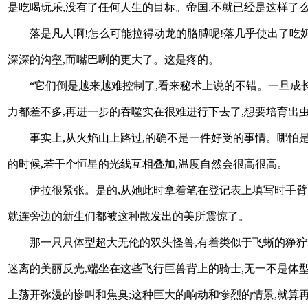
是吃喝玩乐,没有了任何人生的目标。帝国,不就已经是这样了么
落是凡人啊!怎么可能拉得动龙的胳膊呢!落几乎使出了吃奶
深深的沟壑,而嘴巴咧的更大了。这是疼的。
“它们倒是越来越难控制了,看来秘术上说的不错。一旦成
力都差不多,再进一步的吞噬实在很难进行下去了,想要培育出
事实上,从火焰山上路过,的确不是一件好受的事情。哪怕
的时候,若干个恒星的光线互相叠加,温度自然会很高很高。
伊拉很紧张。是的,从她此时拿着笔在登记表上填写时手臂
就连旁边的新生们都被这种散发出的美所震惊了。
那一只只体型超大无伦的双头怪兽,有着类似于飞蜥的狰狞
迷离的美丽反光,端坐在这些飞行巨兽背上的骑士,无一不是体型
上荡开弥漫的惨叫和焦臭;这种巨大的响动和惨烈的情景,就算