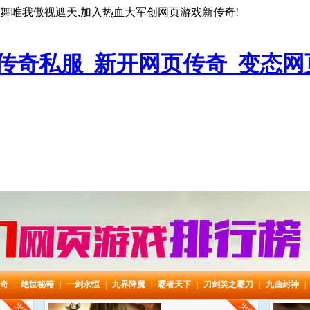
乱舞唯我傲视遮天,加入热血大军创网页游戏新传奇!