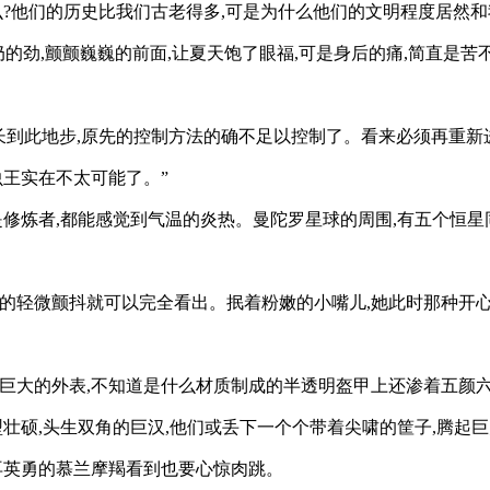
?他们的历史比我们古老得多,可是为什么他们的文明程度居然和
的劲,颤颤巍巍的前面,让夏天饱了眼福,可是身后的痛,简直是苦
长到此地步,原先的控制方法的确不足以控制了。看来必须再重新
虫王实在不太可能了。”
是修炼者,都能感觉到气温的炎热。曼陀罗星球的周围,有五个恒星
的轻微颤抖就可以完全看出。抿着粉嫩的小嘴儿,她此时那种开心
巨大的外表,不知道是什么材质制成的半透明盔甲上还渗着五颜六
壮硕,头生双角的巨汉,他们或丢下一个个带着尖啸的筐子,腾起
再英勇的慕兰摩羯看到也要心惊肉跳。