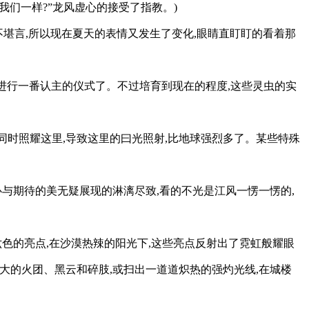
我们一样?”龙风虚心的接受了指教。)
不堪言,所以现在夏天的表情又发生了变化,眼睛直盯盯的看着那
进行一番认主的仪式了。不过培育到现在的程度,这些灵虫的实
同时照耀这里,导致这里的曰光照射,比地球强烈多了。某些特殊
与期待的美无疑展现的淋漓尽致,看的不光是江风一愣一愣的,
色的亮点,在沙漠热辣的阳光下,这些亮点反射出了霓虹般耀眼
巨大的火团、黑云和碎肢,或扫出一道道炽热的强灼光线,在城楼