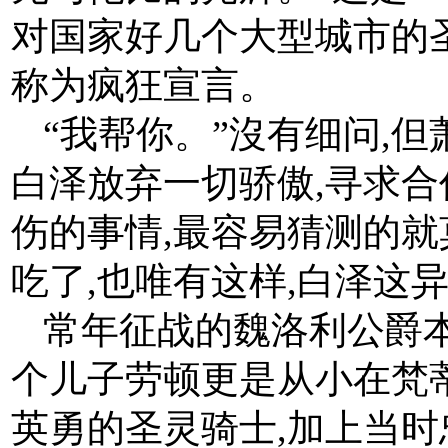
对国家好几个大型城市的
称为疯狂宣言。
“我帮你。”沒有细问,
白泽放弃一切骄傲,寻求合
伤的事情,最容易猜测的
吃了,也唯有这样,白泽这
常年征战的魏洛利公爵
个儿子劳顿更是从小在梵
英勇的圣灵骑士,加上当